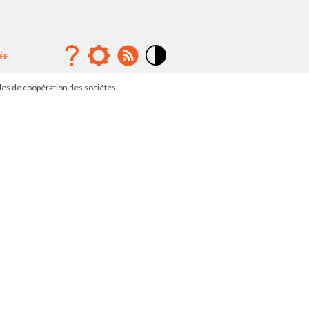
ÉE
Mode
contraste
es de coopération des sociétés...
élévé