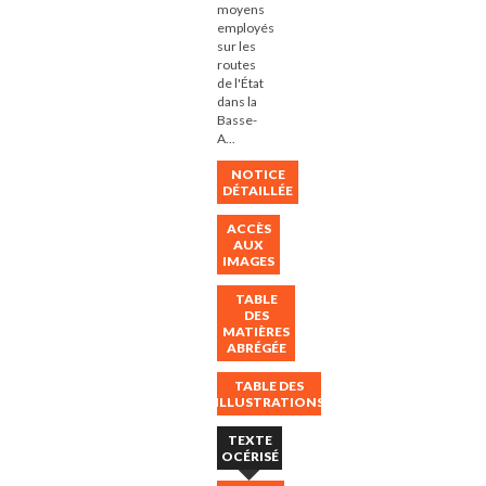
moyens
employés
sur les
routes
de l'État
dans la
Basse-
A...
NOTICE
DÉTAILLÉE
ACCÈS
AUX
IMAGES
TABLE
DES
MATIÈRES
ABRÉGÉE
TABLE DES
ILLUSTRATIONS
TEXTE
OCÉRISÉ