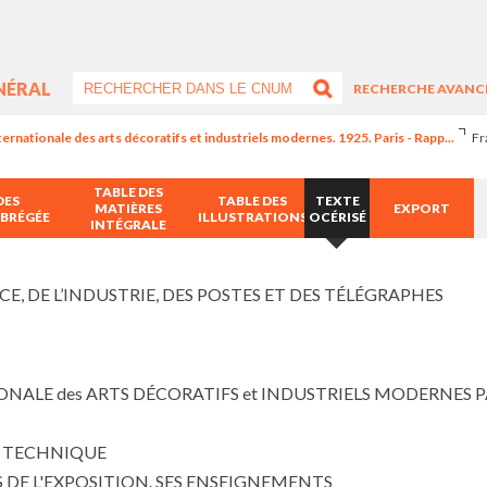
NÉRAL
RECHERCHE AVANC
ternationale des arts décoratifs et industriels modernes. 1925. Paris - Rapp...
Fr
TABLE DES
DES
TABLE DES
TEXTE
MATIÈRES
EXPORT
ABRÉGÉE
ILLUSTRATIONS
OCÉRISÉ
INTÉGRALE
, DE L’INDUSTRIE, DES POSTES ET DES TÉLÉGRAPHES
NALE des ARTS DÉCORATIFS et INDUSTRIELS MODERNES PA
T TECHNIQUE
DE L'EXPOSITION. SES ENSEIGNEMENTS