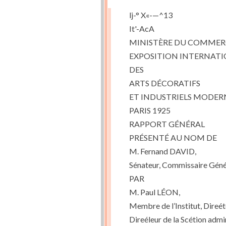
lj-° X«-—^13
It'-AcA
MINISTÈRE DU COMMERCE
EXPOSITION INTERNAT
DES
ARTS DÉCORATIFS
ET INDUSTRIELS MODER
PARIS 1925
RAPPORT GÉNÉRAL
PRÉSENTÉ AU NOM DE
M. Fernand DAVID,
Sénateur, Commissaire Génér
PAR
M. Paul LÉON,
Membre de l’Institut, Direé
Direéleur de la Scétion admin