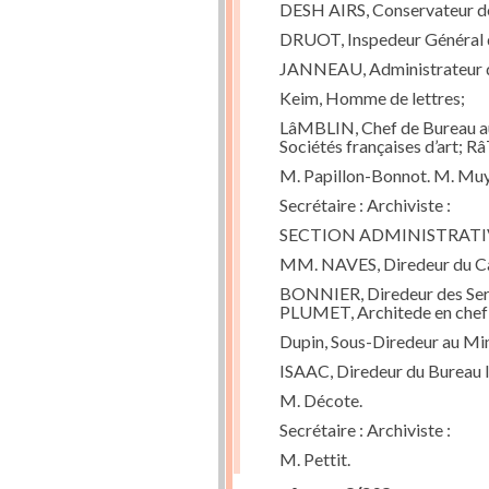
DESH AIRS, Conservateur de 
DRUOT, Inspedeur Général d
JANNEAU, Administrateur d
Keim, Homme de lettres;
LâMBLIN, Chef de Bureau au
Sociétés françaises d’art; 
M. Papillon-Bonnot. M. Muy
Secrétaire : Archiviste :
SECTION ADMINISTRATI
MM. NAVES, Diredeur du Cab
BONNIER, Diredeur des Servi
PLUMET, Architede en chef d
Dupin, Sous-Diredeur au Mi
ISAAC, Diredeur du Bureau I
M. Décote.
Secrétaire : Archiviste :
M. Pettit.