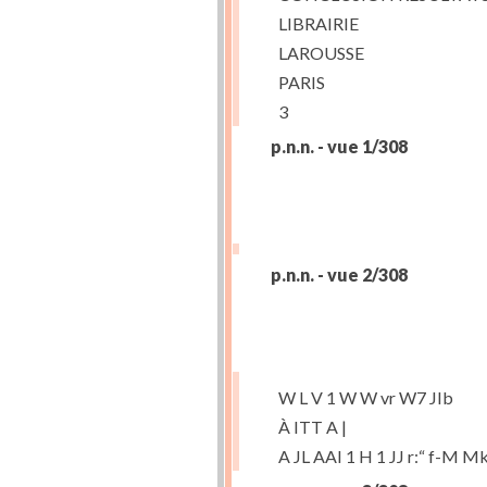
LIBRAIRIE
LAROUSSE
PARIS
3
p.n.n. - vue 1/308
p.n.n. - vue 2/308
W L V 1 W W vr W7 JIb
À ITT A |
A JL AAI 1 H 1 JJ r:“ f-M Mk 