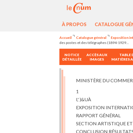
À PROPOS
CATALOGUE GÉ
Accueil
Catalogue général
Exposition in
des postes et des télégraphes (1894-1929...
NOTICE
ACCÈS AUX
TABLE 
DÉTAILLÉE
IMAGES
MATIÈRES 
MINISTÈRE DU COMMERCE
1
l,' )&UÀ
EXPOSITION INTERNATIO
RAPPORT GÉNÉRAL
SECTION ARTISTIQUE E
CONCLUSION RÉSULTATS 