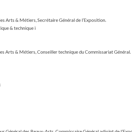
s Arts & Métiers, Secrétaire Général de l’Exposition.
tique & technique i
es Arts & Métiers, Conseiller technique du Commissariat Général.
8
eur Général des Beaux-Arts, Commissaire Général adjoint de l’Expo