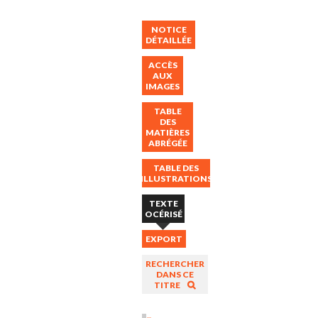
NOTICE
DÉTAILLÉE
ACCÈS
AUX
IMAGES
TABLE
DES
MATIÈRES
ABRÉGÉE
TABLE DES
ILLUSTRATIONS
TEXTE
OCÉRISÉ
EXPORT
RECHERCHER
DANS CE
TITRE