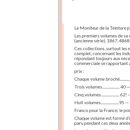
Le Moniteur de la Teinture par
Les premiers volumes de sa 
(ancienne série), 1867, 4868
Ces collections, surtout les 
complet, concernant les Indus
répondant toujours aux nécess
commerciale se rapportant au
prix :
Chaque volume broché...........
Trois volumes.................... 40 
Cinq volumes..................... 62! 
Huit volumes.....................95 —
Franco pour la France; le por
Chaque volume est formé d’un
paru pendant ces deux année