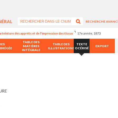
NÉRAL
RECHERCHE AVANC
a teinture des apprêts et de l'impression des tissus
17e année, 1873
TABLE DES
DES
TABLE DES
TEXTE
MATIÈRES
EXPORT
ABRÉGÉE
ILLUSTRATIONS
OCÉRISÉ
INTÉGRALE
URE
S