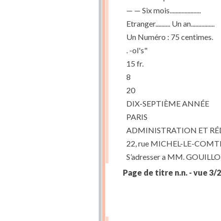
— — Six mois.....................
Etranger.......... Un an................
Un Numéro : 75 centimes.
. -ol's"
15 fr.
8
20
DIX-SEPTIÈME ANNÉE
PARIS
ADMINISTRATION ET R
22, rue MICHEL-LE-COMTE
S’adresser a MM. GOUILLO
Page de titre n.n. - vue 3/