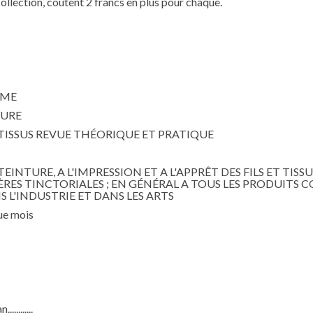
collection, coûtent 2 francs en plus pour chaque.
UME
TURE
S TISSUS REVUE THÉORIQUE ET PRATIQUE
INTURE, A L'IMPRESSION ET A L'APPRÊT DES FILS ET TISS
RES TINCTORIALES ; EN GÉNÉRAL A TOUS LES PRODUITS 
 L'INDUSTRIE ET DANS LES ARTS
que mois
.........