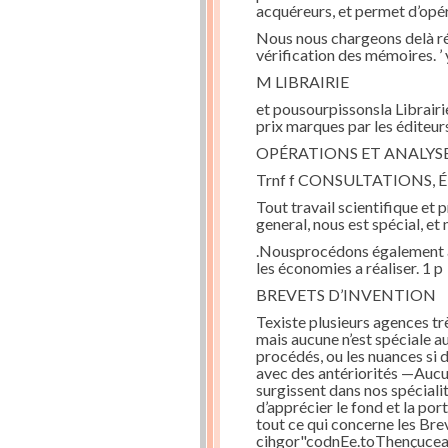
acquéreurs, et permet d’opér
Nous nous chargeons delà rédac
vérification des mémoires. ’ y
M LIBRAIRIE
et pousourpissonsla Librairie
prix marques par les éditeur
OPÉRATIONS ET ANALYS
Trnf f CONSULTATIONS, 
Tout travail scientifique et 
general, nous est spécial, e
.Nousprocédons également aux
les économies a réaliser. 1 p
BREVETS D’INVENTION
Texiste plusieurs agences trè
mais aucune n’est spéciale au
procédés, ou les nuances si 
avec des antériorités —Aucun
surgissent dans nos spéciali
d’apprécier le fond et la po
tout ce qui concerne les Bre
cihgor"codnEe.toThençuceap