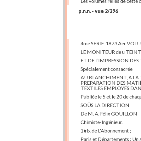
Les volumes reliés de cette 
p.n.n. - vue 2/296
4me SERIE. 1873 Aer VOL
LE MONITEUR de u TEIN
ET DE L’IMPRESSION DE
Spécialement consacrée
AU BLANCHIMENT, A LA TE
PREPARATION DES MATIÈ
TEXTILES EMPLOYÉS DANS
Publiée le 5 et le 20 de cha
SOÜS LA DIRECTION
De M. A. Félix GOUILLON
Chimiste-Ingénieur.
1)rix de L'Abonnement ;
Paris et Départements : Un an...