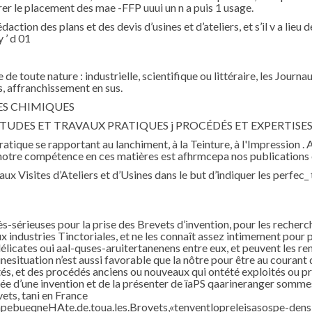
er le placement des mae -FFP uuui un n a puis 1 usage.
tion des plans et des devis d’usines et d’ateliers, et s’il v a lieu d
 ’ d 01
 de toute nature : industrielle, scientifique ou littéraire, les Jour
s, affranchissement en sus.
ES CHIMIQUES
ÉTUDES ET TRAVAUX PRATIQUES j PROCÉDÉS ET EXPERTISES
pratique se rapportant au lanchiment, à la Teinture, à l'Impression .
t notre compétence en ces matières est afhrmcepa nos publications 
 Visites d’Ateliers et d’Usines dans le but d’indiquer les perfec_
s-sérieuses pour la prise des Brevets d’invention, pour les recherc
x industries Tinctoriales, et ne les connaît assez intimement pour 
délicates oui aal-quses-aruitertanenens entre eux, et peuvent les r
esituation n’est aussi favorable que la nôtre pour être au courant 
tés, et des procédés anciens ou nouveaux qui ontété exploités ou 
rtée d’une invention et de la présenter de ïaPS qaarineranger som
vets, tani en France
ebueqneHAte.de.toua.les.Brovets,«tenventlopreleisasospe-dens 1ë