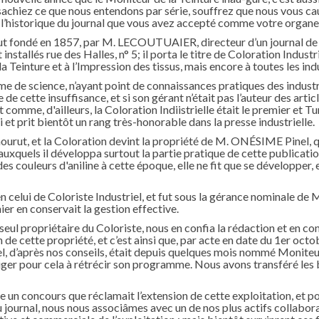
sachiez ce que nous entendons par série, souffrez que nous vous ca
 l’historique du journal que vous avez accepté comme votre organe 
fut fondé en 1857, par M. LECOUTUAIER, directeur d’un journal de 
installés rue des Halles, n° 5; il porta le titre de Coloration Industr
a Teinture et à l’Impression des tissus, mais encore à toutes les in
e de science, n’ayant point de connaissances pratiques des industri
de cette insuffisance, et si son gérant n’était pas l’auteur des article
 comme, d'ailleurs, la Coloration Indiistrielle était le premier et T
lli et prit bientôt un rang très-honorable dans la presse industrielle.
urut, et la Coloration devint la propriété de M. ONÉSIME Pinel, qu
uxquels il développa surtout la partie pratique de cette publication;
des couleurs d'aniline à cette époque, elle ne fit que se développer
en celui de Coloriste Industriel, et fut sous la gérance nominale de
ier en conservait la gestion effective.
seul propriétaire du Coloriste, nous en confia la rédaction et en co
ion de cette propriété, et c’est ainsi que, par acte en date du 1er 
el, d’après nos conseils, était depuis quelques mois nommé Moniteur 
iger pour cela à rétrécir son programme. Nous avons transféré les b
e un concours que réclamait l’extension de cette exploitation, et p
 journal, nous nous associâmes avec un de nos plus actifs collabora