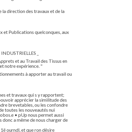
e la direction des travaux et de la
naux et Publications quelconques, aux
 INDUSTRIELLES _
 Apprets et au Travail des Tissus en
et notre expérience. "
 tionnements à apporter au travail ou
hes et travaux qui s y rapportent;
pouvoir apprécier la similitude des
endre brevetables, ou les confondre
de toutes les nouveautés nui
probos.e • pUp nous permet aussi
mes donc a même de nous charger de
 ourndl, et que ron dêsire