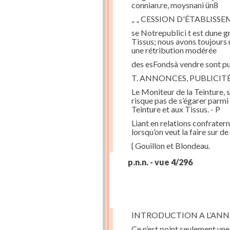
connian.re, moysnani ün8
„ „ CESSION D'ÉTABLISS
se Notrepublici t est dune g
Tissus; nous avons toujours
une rétribution modérée
des esFondsà vendre sont pub
T. ANNONCES, PUBLICIT
Le Moniteur de la Teinture, s
risque pas de s’égarer parmi
Teinture et aux Tissus. - P
Liant en relations confrater
lorsqu’on veut la faire sur d
{ Gouillon et Blondeau.
p.n.n. - vue 4/296
INTRODUCTION A L’ANN
Ce n’est point seulement une 