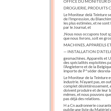
OFFICE DU MONITEUR D
DROGUERIE, PRODUITS 
Le Moniteur delà Teinture se 
de l’Impression, du Blanchim
les plus estimées, et ne sont
par le Journal, et
,Nous nous occupons tout sp
que nous livrons, soit en gros
MACHINES, APPAREILS E
— INSTALLATION D'ATELI
gesmachines. Appareils et Us
des spécialités exploitées p
l’Angleterre et de la Belgiq
importe de P^séder desrela
Le Moniteur de la Teinture e
industrie. N’ayant pas, en o
complet désintéressement, et 
doivent produire et de leur 
mêmes, et nous pouvons quelq
pas déjà des relations.
H a Cn audronnerie courante—
publie une liste du Matériel