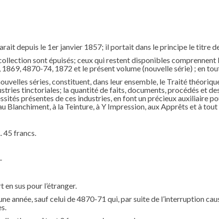
ait depuis le 1er janvier 1857; il portait dans le principe le titre d
collection sont épuisés; ceux qui restent disponibles comprennent
, 1869, 4870-74, 1872 et le présent volume (nouvelle série) ; en tou
nouvelles séries, constituent, dans leur ensemble, le Traité théorique
tries tinctoriales; la quantité de faits, documents, procédés et des
ités présentes de ces industries, en font un précieux auxiliaire po
 Blanchiment, à la Teinture, à Y Impression, aux Apprêts et à tout 
.. 45 francs.
—
—
t en sus pour l’étranger.
e année, sauf celui de 4870-71 qui, par suite de l’interruption cau
s.