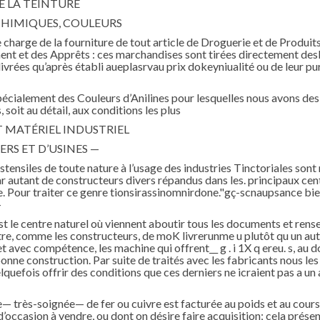
E LA TEINTURE
CHIMIQUES, COULEURS
charge de la fourniture de tout article de Droguerie et de Produits 
ent et des Apprêts : ces marchandises sont tirées directement des
 livrées qu’après établi aueplasrvau prix dokeyniualité ou de leur pur
écialement des Couleurs d’Anilines pour lesquelles nous avons des 
, soit au détail, aux conditions les plus
T MATÉRIEL INDUSTRIEL
ERS ET D’USINES —
tensiles de toute nature à l’usage des industries Tinctoriales sont
ar autant de constructeurs divers répandus dans les. principaux cent
ue. Pour traiter ce genre tionsirassinomnirdone."gç-scnaupsance bie
-
st le centre naturel où viennent aboutir tous les documents et rense
utre, comme les constructeurs, de moK livrerunme u plutôt qu un au
avec compétence, les machine qui offrent__ g . i 1X q ereu. s, au do
bonne construction. Par suite de traités avec les fabricants nous le
uefois offrir des conditions que ces derniers ne icraient pas a un a
 très-soignée— de fer ou cuivre est facturée au poids et au cours 
 d’occasion à vendre, ou dont on désire faire acquisition; cela prés