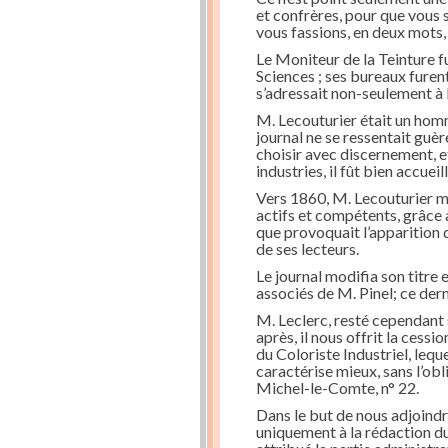
et confrères, pour que vous 
vous fassions, en deux mots,
Le Moniteur de la Teinture 
Sciences ; ses bureaux furent 
s’adressait non-seulement à l
M. Lecouturier était un homm
journal ne se ressentait guère 
choisir avec discernement, et
industries, il fût bien accuei
Vers 1860, M. Lecouturier mo
actifs et compétents, grâce a
que provoquait l’apparition 
de ses lecteurs.
Le journal modifia son titre 
associés de M. Pinel; ce dern
M. Leclerc, resté cependant 
après, il nous offrit la cess
du Coloriste Industriel, lequ
caractérise mieux, sans l’obl
Michel-le-Comte, n° 22.
Dans le but de nous adjoindr
uniquement à la rédaction du