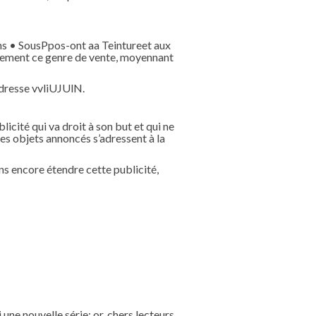
ons • SousPpos-ont aa Teintureet aux
itement ce genre de vente, moyennant
adresse vvliUJUlN.
licité qui va droit à son but et qui ne
es objets annoncés s’adressent à la
ns encore étendre cette publicité,
une nouvelle série; or, chers lecteurs