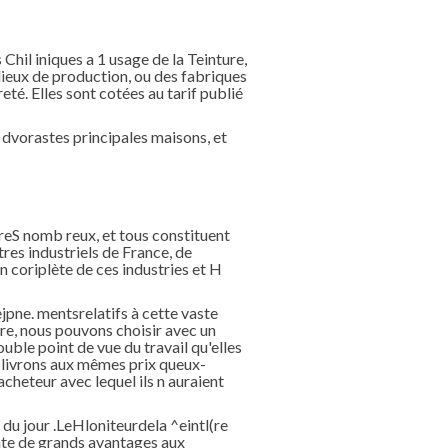
Chil iniques a 1 usage de la Teinture,
lieux de production, ou des fabriques
eté. Elles sont cotées au tarif publié
dvorastes principales maisons, et
 reS nomb reux, et tous constituent
res industriels de France, de
n coriplète de ces industries et H
jpne. mentsrelatifs à cette vaste
tre, nous pouvons choisir avec un
uble point de vue du travail qu'elles
s livrons aux mêmes prix queux-
cheteur avec lequel ils n auraient
du jour .LeHloniteurdela ^eintl(re
ente de grands avantages aux