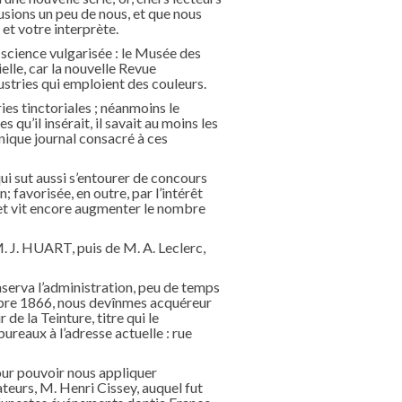
usions un peu de nous, et que nous
et votre interprète.
science vulgarisée : le Musée des
ielle, car la nouvelle Revue
dustries qui emploient des couleurs.
es tinctoriales ; néanmoins le
s qu’il insérait, il savait au moins les
unique journal consacré à ces
i sut aussi s’entourer de concours
 favorisée, en outre, par l’intérêt
, et vit encore augmenter le nombre
 M. J. HUART, puis de M. A. Leclerc,
nserva l’administration, peu de temps
octobre 1866, nous devînmes acquéreur
de la Teinture, titre qui le
ureaux à l’adresse actuelle : rue
our pouvoir nous appliquer
teurs, M. Henri Cissey, auquel fut