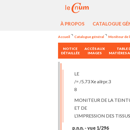
À PROPOS
CATALOGUE GÉ
Accueil
Catalogue général
Moniteur de l
NOTICE
ACCÈS AUX
TABLE 
DÉTAILLÉE
IMAGES
MATIÈRES 
LE
/= /5.73 Xe ailrpr.3
8
MONITEUR DE LA TEINT
ET DE
L’IMPRESSION DES TISSU
p.n.n. - vue 1/296