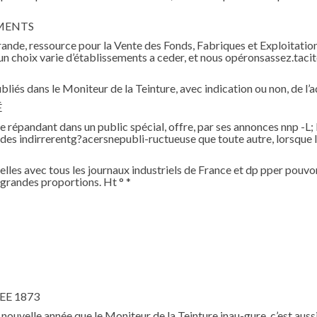
EMENTS
rande, ressource pour la Vente des Fonds, Fabriques et Exploitati
 un choix varie d’établissements a ceder, et nous opéronsassez.tac
liés dans le Moniteur de la Teinture, avec indication ou non, de l’
É
e répandant dans un public spécial, offre, par ses annonces nnp -L; b
 des indirrerentg?acersnepubli-ructueuse que toute autre, lorsque l
nelles avec tous les journaux industriels de France et dp pper pouvo
e grandes proportions. Ht ° *
EE 1873
nouvelle année que le Moniteur de la Teinture inau-gure, c’est aussi 