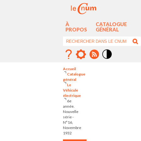
À
CATALOGUE
PROPOS
GÉNÉRAL
Mode
contraste
Accueil
élévé
Catalogue
général
Le
Véhicule
électrique
6e
année.
Nouvelle
série -
N°16,
Novembre
1932