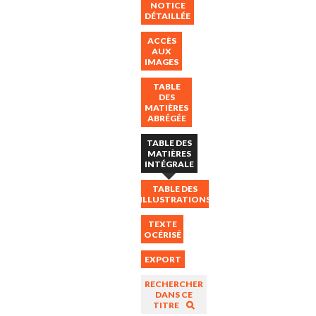
NOTICE
DÉTAILLÉE
ACCÈS
AUX
IMAGES
TABLE
PAGE
DES
DE
MATIÈRES
TITRE
ABRÉGÉE
(Première
image)
TABLE DES
Sommaire
MATIÈRES
(p.49)
INTÉGRALE
Qu'est-
TABLE DES
ce
ILLUSTRATIONS
qu'un
trolleybus
TEXTE
(R.
OCÉRISÉ
Gasquet)
(p.49)
EXPORT
1°
Avantages
RECHERCHER
pour
DANS CE
TITRE
le