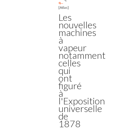
q...
[Atlas]
Les
nouvelles
machines
à
vapeur
notamment
celles
qui
ont
figuré
à
l'Exposition
universelle
de
1878