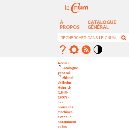
À
CATALOGUE
PROPOS
GÉNÉRAL
Mode
contraste
Accueil
élévé
Catalogue
général
Uhland,
Wilhelm
Heinrich
(1840-
1907) -
Les
nouvelles
machines
à vapeur
notamment
celles