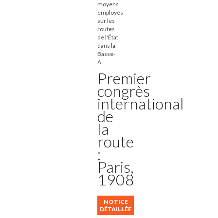
moyens
employés
sur les
routes
de l'État
dans la
Basse-
A...
Premier
congrès
international
de
la
route
:
Paris,
1908
NOTICE
DÉTAILLÉE