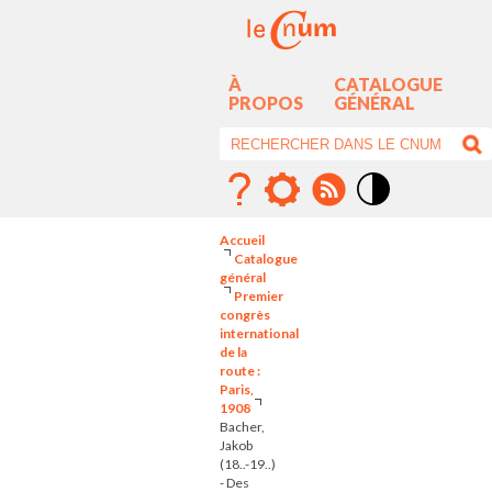
À
CATALOGUE
PROPOS
GÉNÉRAL
Mode
contraste
Accueil
élévé
Catalogue
général
Premier
congrès
international
de la
route :
Paris,
1908
Bacher,
Jakob
(18..-19..)
- Des