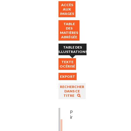
ACCÈS
AUX
IMAGES
TABLE
DES
MATIÈRES
ABRÉGÉE
TABLE DES
ILLUSTRATIONS
TEXTE
OCÉRISÉ
EXPORT
RECHERCHER
DANS CE
TITRE
Première
image
Profil
d'une