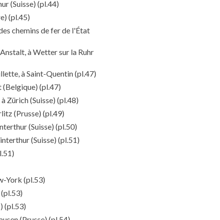
ur (Suisse)
(pl.44)
re)
(pl.45)
es chemins de fer de l'État
stalt, à Wetter sur la Ruhr
lette, à Saint-Quentin
(pl.47)
t (Belgique)
(pl.47)
à Zürich (Suisse)
(pl.48)
litz (Prusse)
(pl.49)
terthur (Suisse)
(pl.50)
nterthur (Suisse)
(pl.51)
l.51)
ew-York
(pl.53)
(pl.53)
)
(pl.53)
ausen (Prusse)
(pl.54)