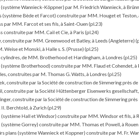
s (système Wannieck-Köppner) par M. Friedrich Wannieck, à Brünn
s (système Bède et Farcot) construite par MM. Houget et Teston, 
s par MM. Farcot et ses fils, à Saint-Ouen
(pl.23)
 construite par MM. Cail et Cie, à Paris
(pl.24)
, construite par MM. Greenwood et Batley, à Leeds (Angleterre)
(p
Weise et Monski, à Halle s. S. (Prusse)
(pl.25)
s cylindres, de MM. Brotherhood et Hardingham, à Londres
(pl.25)
(système Brotherhood) construite par MM. Flaud et Cohendet, à 
es, construites par M. Thomas G. Watts, à Londres
(pl.25)
, construite par la Société de construction de Simmering près de
 construite par la Société Hüttenberger Eisenwerks gesellschaft, à
nger, construite par la Société de construction de Simmering près
I. Berchtold, à Zurich
(pl.29)
système Hall et Windsor) construite par MM. Windsor et fils, à 
(système Gorrey) construite par MM. Thomas et Powell, à Rouen
irs plans (système Wannieck et Koppner) construite par M. Fr. Wan