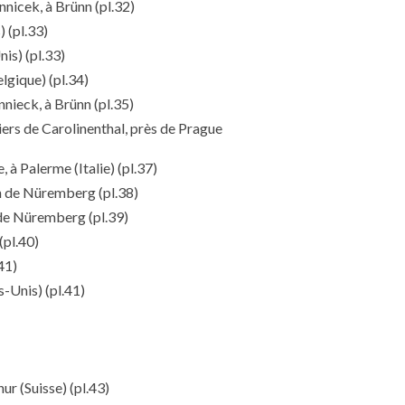
nnicek, à Brünn
(pl.32)
)
(pl.33)
nis)
(pl.33)
elgique)
(pl.34)
nnieck, à Brünn
(pl.35)
iers de Carolinenthal, près de Prague
, à Palerme (Italie)
(pl.37)
ion de Nüremberg
(pl.38)
n de Nüremberg
(pl.39)
(pl.40)
41)
s-Unis)
(pl.41)
ur (Suisse)
(pl.43)