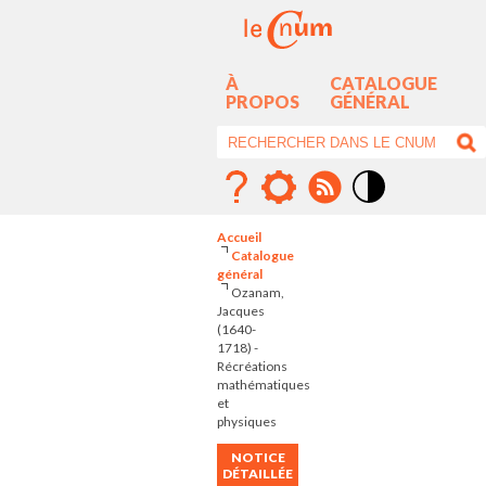
À
CATALOGUE
PROPOS
GÉNÉRAL
Mode
contraste
Accueil
élévé
Catalogue
général
Ozanam,
Jacques
(1640-
1718) -
Récréations
mathématiques
et
physiques
NOTICE
DÉTAILLÉE