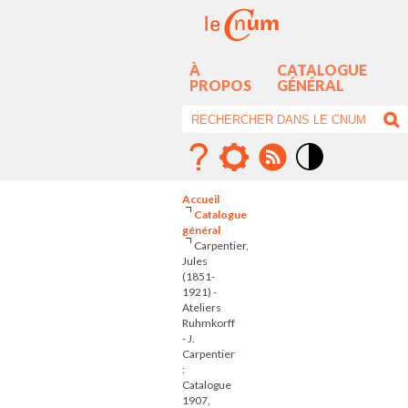
À
CATALOGUE
PROPOS
GÉNÉRAL
Mode
contraste
Accueil
élévé
Catalogue
général
Carpentier,
Jules
(1851-
1921) -
Ateliers
Ruhmkorff
- J.
Carpentier
:
Catalogue
1907,