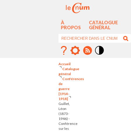
À
CATALOGUE
PROPOS
GÉNÉRAL
Mode
contraste
Accueil
élévé
Catalogue
général
Conférences
de
guerre
[1914-
1918]
Guillet,
Léon
(1873-
1946) -
Conférence
sur les