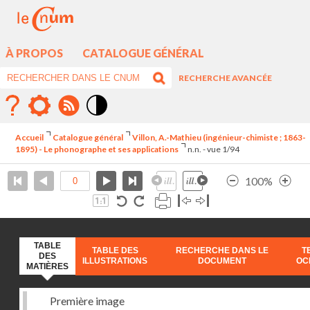
À PROPOS
CATALOGUE GÉNÉRAL
RECHERCHE AVANCÉE
Mode
contraste
Accueil
Catalogue général
Villon, A.-Mathieu (ingénieur-chimiste ; 1863-
élévé
1895) - Le phonographe et ses applications
n.n. - vue 1/94
100%
TABLE
TABLE DES
RECHERCHE DANS LE
T
DES
ILLUSTRATIONS
DOCUMENT
OC
MATIÈRES
Première image