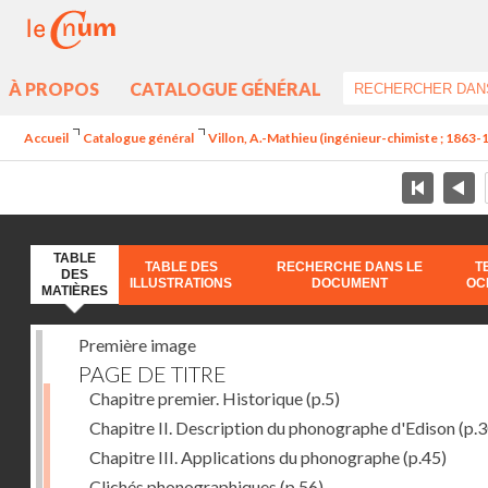
À PROPOS
CATALOGUE GÉNÉRAL
Accueil
Catalogue général
Villon, A.-Mathieu (ingénieur-chimiste ; 1863-
TABLE
TABLE DES
RECHERCHE DANS LE
T
DES
ILLUSTRATIONS
DOCUMENT
OC
MATIÈRES
Première image
PAGE DE TITRE
Chapitre premier. Historique
(p.5)
Chapitre II. Description du phonographe d'Edison
(p.3
Chapitre III. Applications du phonographe
(p.45)
Clichés phonographiques
(p.56)