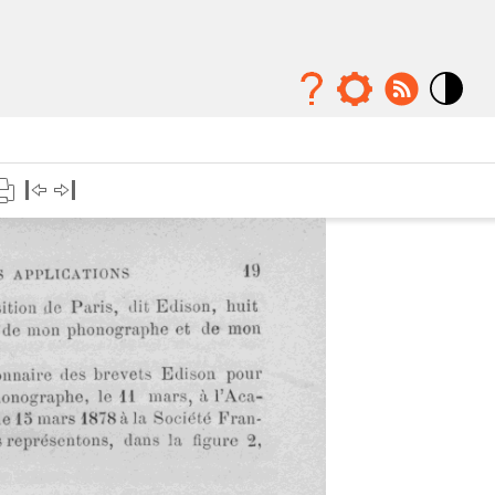
Mode
contraste
élévé