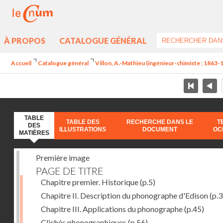
À PROPOS
CATALOGUE GÉNÉRAL
Accueil
Catalogue général
Villon, A.-Mathieu (ingénieur-chimiste ; 1863-
TABLE
TABLE DES
RECHERCHE DANS LE
T
DES
ILLUSTRATIONS
DOCUMENT
OC
MATIÈRES
Première image
PAGE DE TITRE
Chapitre premier. Historique
(p.5)
Chapitre II. Description du phonographe d'Edison
(p.3
Chapitre III. Applications du phonographe
(p.45)
Clichés phonographiques
(p.56)