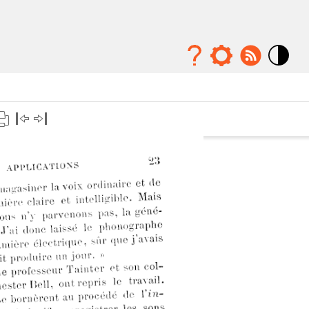
Mode
contraste
élévé