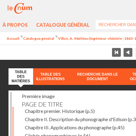
À PROPOS
CATALOGUE GÉNÉRAL
Accueil
Catalogue général
Villon, A.-Mathieu (ingénieur-chimiste ; 1863-
TABLE
TABLE DES
RECHERCHE DANS LE
T
DES
ILLUSTRATIONS
DOCUMENT
OC
MATIÈRES
Première image
PAGE DE TITRE
Chapitre premier. Historique
(p.5)
Chapitre II. Description du phonographe d'Edison
(p.3
Chapitre III. Applications du phonographe
(p.45)
Clichés phonographiques
(p.56)