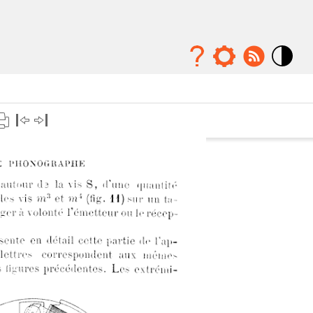
Mode
contraste
élévé