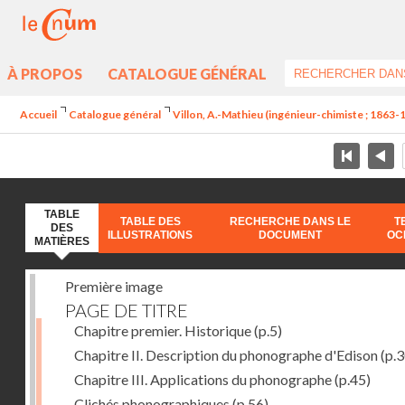
À PROPOS
CATALOGUE GÉNÉRAL
Accueil
Catalogue général
Villon, A.-Mathieu (ingénieur-chimiste ; 1863-
TABLE
TABLE DES
RECHERCHE DANS LE
T
DES
ILLUSTRATIONS
DOCUMENT
OC
MATIÈRES
Première image
PAGE DE TITRE
Chapitre premier. Historique
(p.5)
Chapitre II. Description du phonographe d'Edison
(p.3
Chapitre III. Applications du phonographe
(p.45)
Clichés phonographiques
(p.56)