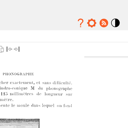
Mode
contraste
élévé