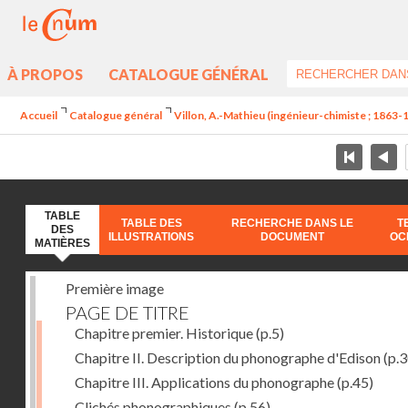
À PROPOS
CATALOGUE GÉNÉRAL
Accueil
Catalogue général
Villon, A.-Mathieu (ingénieur-chimiste ; 1863-
TABLE
TABLE DES
RECHERCHE DANS LE
T
DES
ILLUSTRATIONS
DOCUMENT
OC
MATIÈRES
Première image
PAGE DE TITRE
Chapitre premier. Historique
(p.5)
Chapitre II. Description du phonographe d'Edison
(p.3
Chapitre III. Applications du phonographe
(p.45)
Clichés phonographiques
(p.56)