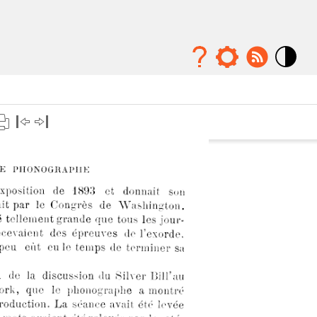
Mode
contraste
élévé