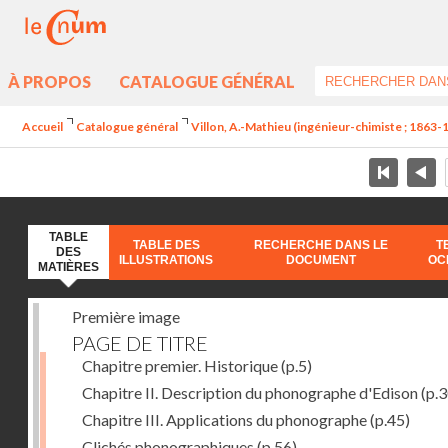
À PROPOS
CATALOGUE GÉNÉRAL
Accueil
Catalogue général
Villon, A.-Mathieu (ingénieur-chimiste ; 1863-
TABLE
TABLE DES
RECHERCHE DANS LE
T
DES
ILLUSTRATIONS
DOCUMENT
OC
MATIÈRES
Première image
PAGE DE TITRE
Chapitre premier. Historique
(p.5)
Chapitre II. Description du phonographe d'Edison
(p.3
Chapitre III. Applications du phonographe
(p.45)
Clichés phonographiques
(p.56)