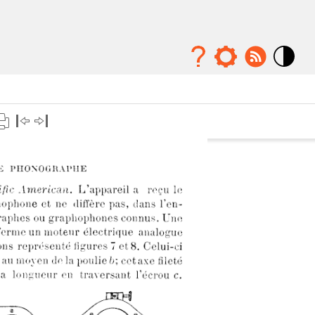
Mode
contraste
élévé