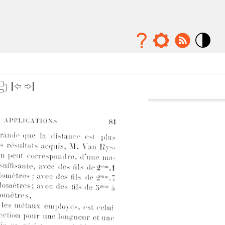
Mode
contraste
élévé