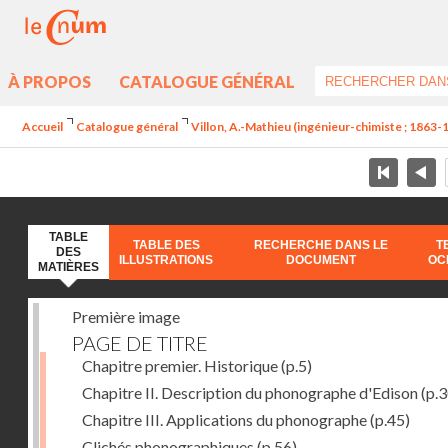
À PROPOS
CATALOGUE GÉNÉRAL
Accueil
Catalogue général
Villon, A.-Mathieu (ingénieur-chimiste ; 1863-
TABLE
TABLE DES
RECHERCHE DANS LE
T
DES
ILLUSTRATIONS
DOCUMENT
OC
MATIÈRES
Première image
PAGE DE TITRE
Chapitre premier. Historique
(p.5)
Chapitre II. Description du phonographe d'Edison
(p.3
Chapitre III. Applications du phonographe
(p.45)
Clichés phonographiques
(p.56)