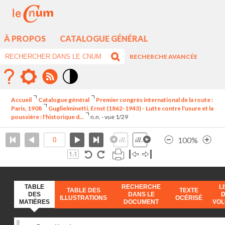
À PROPOS
CATALOGUE GÉNÉRAL
RECHERCHE AVANCÉE
Mode
contraste
Accueil
Catalogue général
Premier congrès international de la route :
élévé
Paris, 1908
Guglielminetti, Ernst (1862-1943) - Lutte contre l'usure et la
poussière : l'historique d...
n.n. - vue 1/29
100%
TABLE
RECHERCHE
L
TABLE DES
TEXTE
DES
DANS LE
ILLUSTRATIONS
OCÉRISÉ
MATIÈRES
DOCUMENT
VO