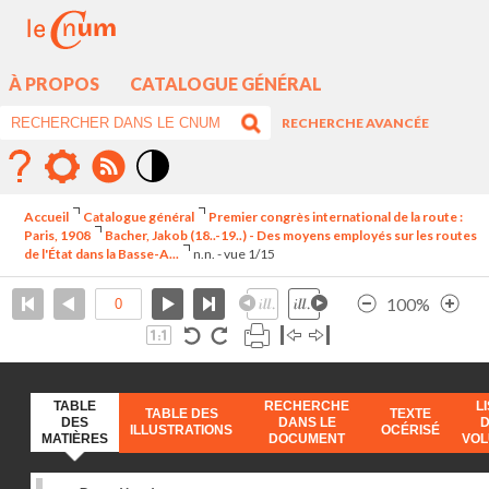
À PROPOS
CATALOGUE GÉNÉRAL
RECHERCHE AVANCÉE
Mode
contraste
Accueil
Catalogue général
Premier congrès international de la route :
élévé
Paris, 1908
Bacher, Jakob (18..-19..) - Des moyens employés sur les routes
de l'État dans la Basse-A...
n.n. - vue 1/15
100%
TABLE
RECHERCHE
L
TABLE DES
TEXTE
DES
DANS LE
ILLUSTRATIONS
OCÉRISÉ
MATIÈRES
DOCUMENT
VO