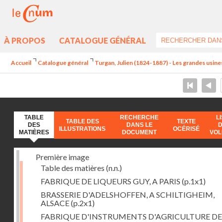
À PROPOS
CATALOGUE GÉNÉRAL
Accueil
Catalogue général
Turgan, Julien (1824-1887) - Les grandes usine
TABLE
RECHERCHE
L
TABLE DES
TEXTE
DES
DANS LE
ILLUSTRATIONS
OCÉRISÉ
MATIÈRES
DOCUMENT
VO
Première image
Table des matières
(n.n.)
FABRIQUE DE LIQUEURS GUY, A PARIS
(p.1x1)
BRASSERIE D'ADELSHOFFEN, A SCHILTIGHEIM,
ALSACE
(p.2x1)
FABRIQUE D'INSTRUMENTS D'AGRICULTURE DE