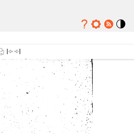
Mode
contraste
élévé