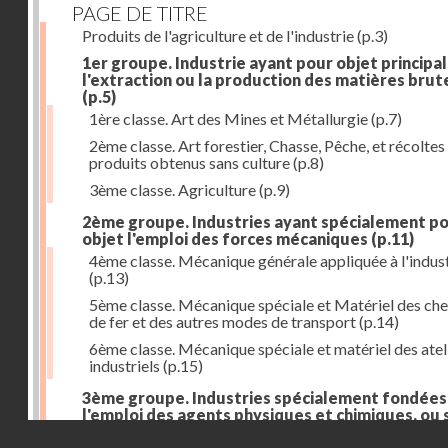
PAGE DE TITRE
Produits de l'agriculture et de l'industrie
(p.3)
1er groupe. Industrie ayant pour objet principal
l'extraction ou la production des matières brut
(p.5)
1ère classe. Art des Mines et Métallurgie
(p.7)
2ème classe. Art forestier, Chasse, Pêche, et récoltes
produits obtenus sans culture
(p.8)
3ème classe. Agriculture
(p.9)
2ème groupe. Industries ayant spécialement p
objet l'emploi des forces mécaniques
(p.11)
4ème classe. Mécanique générale appliquée à l'indus
(p.13)
5ème classe. Mécanique spéciale et Matériel des ch
de fer et des autres modes de transport
(p.14)
6ème classe. Mécanique spéciale et matériel des atel
industriels
(p.15)
3ème groupe. Industries spécialement fondées
l'emploi des agents physiques et chimiques, ou 
rattachant aux sciences et à l'enseignement
(p.
Droits réservés - CNAM