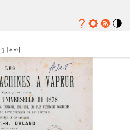
Mode
contraste
élévé