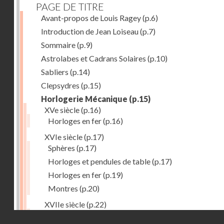
PAGE DE TITRE
Avant-propos de Louis Ragey
(p.6)
Introduction de Jean Loiseau
(p.7)
Sommaire
(p.9)
Astrolabes et Cadrans Solaires
(p.10)
Sabliers
(p.14)
Clepsydres
(p.15)
Horlogerie Mécanique
(p.15)
XVe siècle
(p.16)
Horloges en fer
(p.16)
XVIe siècle
(p.17)
Sphères
(p.17)
Horloges et pendules de table
(p.17)
Horloges en fer
(p.19)
Montres
(p.20)
XVIIe siècle
(p.22)
Pendules et horloges
(p.22)
Droits réservés - CNAM