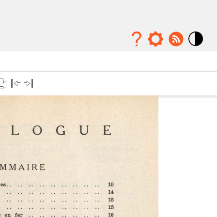
Mode
contraste
élévé