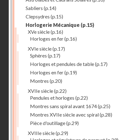
Sabliers
(p.14)
Clepsydres
(p.15)
Horlogerie Mécanique
(p.15)
XVe siècle
(p.16)
Horloges en fer
(p.16)
XVIe siècle
(p.17)
Sphères
(p.17)
Horloges et pendules de table
(p.17)
Horloges en fer
(p.19)
Montres
(p.20)
XVIIe siècle
(p.22)
Pendules et horloges
(p.22)
Montres sans spiral avant 1674
(p.25)
Montres XVIIe siècle avec spiral
(p.28)
Pièce d'outillage
(p.29)
XVIIIe siècle
(p.29)
Horloges et régulateurs de parquet
(p.29)