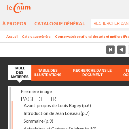
À PROPOS
CATALOGUE GÉNÉRAL
Accueil
Catalogue général
Conservatoire national des arts et métiers (Fran
TABLE
TABLE DES
RECHERCHE DANS LE
T
DES
ILLUSTRATIONS
DOCUMENT
OC
MATIÈRES
Première image
PAGE DE TITRE
Avant-propos de Louis Ragey
(p.6)
Introduction de Jean Loiseau
(p.7)
Sommaire
(p.9)
Astrolabes et Cadrans Solaires
(p.10)