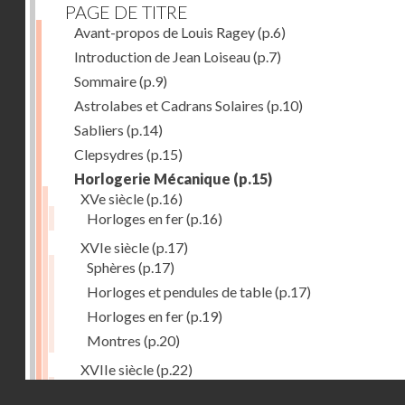
PAGE DE TITRE
Avant-propos de Louis Ragey
(p.6)
Introduction de Jean Loiseau
(p.7)
Sommaire
(p.9)
Astrolabes et Cadrans Solaires
(p.10)
Sabliers
(p.14)
Clepsydres
(p.15)
Horlogerie Mécanique
(p.15)
XVe siècle
(p.16)
Horloges en fer
(p.16)
XVIe siècle
(p.17)
Sphères
(p.17)
Horloges et pendules de table
(p.17)
Horloges en fer
(p.19)
Montres
(p.20)
XVIIe siècle
(p.22)
Pendules et horloges
(p.22)
Droits réservés - CNAM