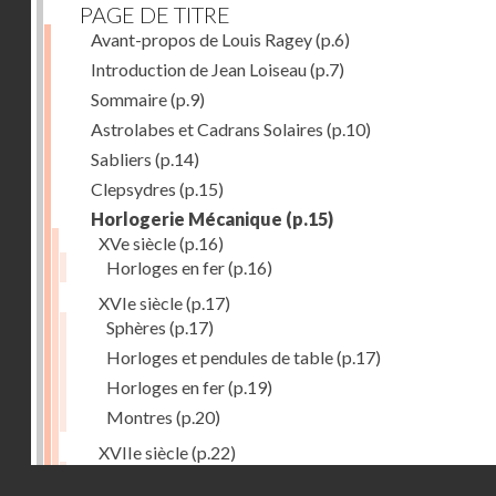
PAGE DE TITRE
Avant-propos de Louis Ragey
(p.6)
Introduction de Jean Loiseau
(p.7)
Sommaire
(p.9)
Astrolabes et Cadrans Solaires
(p.10)
Sabliers
(p.14)
Clepsydres
(p.15)
Horlogerie Mécanique
(p.15)
XVe siècle
(p.16)
Horloges en fer
(p.16)
XVIe siècle
(p.17)
Sphères
(p.17)
Horloges et pendules de table
(p.17)
Horloges en fer
(p.19)
Montres
(p.20)
XVIIe siècle
(p.22)
Pendules et horloges
(p.22)
Droits réservés - CNAM