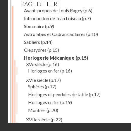
PAGE DE TITRE
Avant-propos de Louis Ragey
(p.6)
Introduction de Jean Loiseau
(p.7)
Sommaire
(p.9)
Astrolabes et Cadrans Solaires
(p.10)
Sabliers
(p.14)
Clepsydres
(p.15)
Horlogerie Mécanique
(p.15)
XVe siècle
(p.16)
Horloges en fer
(p.16)
XVIe siècle
(p.17)
Sphères
(p.17)
Horloges et pendules de table
(p.17)
Horloges en fer
(p.19)
Montres
(p.20)
XVIIe siècle
(p.22)
Pendules et horloges
(p.22)
Droits réservés - CNAM