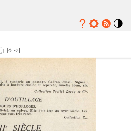
Mode
contraste
élévé