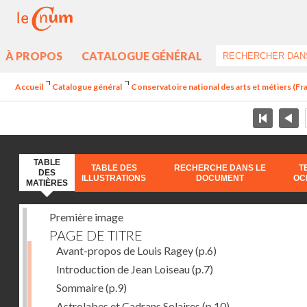
À PROPOS
CATALOGUE GÉNÉRAL
Accueil
Catalogue général
Conservatoire national des arts et métiers (Fran
TABLE
TABLE DES
RECHERCHE DANS LE
T
DES
ILLUSTRATIONS
DOCUMENT
OC
MATIÈRES
Première image
PAGE DE TITRE
Avant-propos de Louis Ragey
(p.6)
Introduction de Jean Loiseau
(p.7)
Sommaire
(p.9)
Astrolabes et Cadrans Solaires
(p.10)