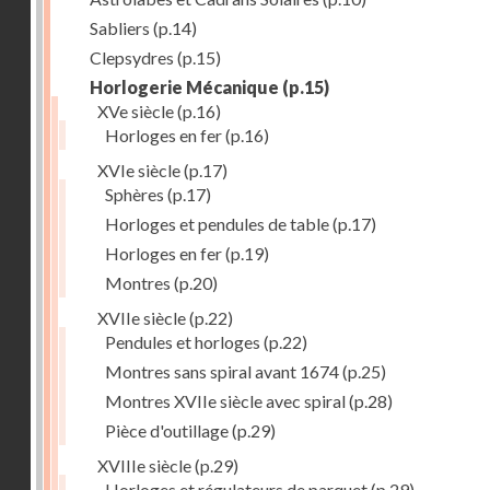
Sabliers
(p.14)
Clepsydres
(p.15)
Horlogerie Mécanique
(p.15)
XVe siècle
(p.16)
Horloges en fer
(p.16)
XVIe siècle
(p.17)
Sphères
(p.17)
Horloges et pendules de table
(p.17)
Horloges en fer
(p.19)
Montres
(p.20)
XVIIe siècle
(p.22)
Pendules et horloges
(p.22)
Montres sans spiral avant 1674
(p.25)
Montres XVIIe siècle avec spiral
(p.28)
Pièce d'outillage
(p.29)
XVIIIe siècle
(p.29)
Horloges et régulateurs de parquet
(p.29)