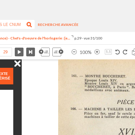
RECHERCHE AVANCÉE
ce) - Chefs-d'oeuvre de l'horlogerie : [e...
p.29 - vue 31/100
100%
EXTE
ÉRISÉ