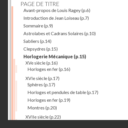
PAGE DE TITRE
Avant-propos de Louis Ragey
(p.6)
Introduction de Jean Loiseau
(p.7)
Sommaire
(p.9)
Astrolabes et Cadrans Solaires
(p.10)
Sabliers
(p.14)
Clepsydres
(p.15)
Horlogerie Mécanique
(p.15)
XVe siècle
(p.16)
Horloges en fer
(p.16)
XVIe siècle
(p.17)
Sphères
(p.17)
Horloges et pendules de table
(p.17)
Horloges en fer
(p.19)
Montres
(p.20)
XVIIe siècle
(p.22)
Pendules et horloges
(p.22)
Droits réservés - CNAM