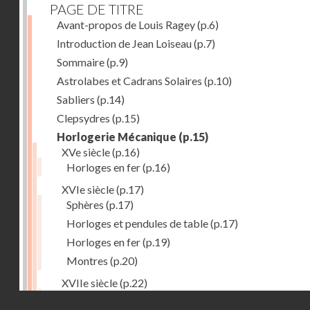
PAGE DE TITRE
Avant-propos de Louis Ragey
(p.6)
Introduction de Jean Loiseau
(p.7)
Sommaire
(p.9)
Astrolabes et Cadrans Solaires
(p.10)
Sabliers
(p.14)
Clepsydres
(p.15)
Horlogerie Mécanique
(p.15)
XVe siècle
(p.16)
Horloges en fer
(p.16)
XVIe siècle
(p.17)
Sphères
(p.17)
Horloges et pendules de table
(p.17)
Horloges en fer
(p.19)
Montres
(p.20)
XVIIe siècle
(p.22)
Pendules et horloges
(p.22)
Droits réservés - CNAM