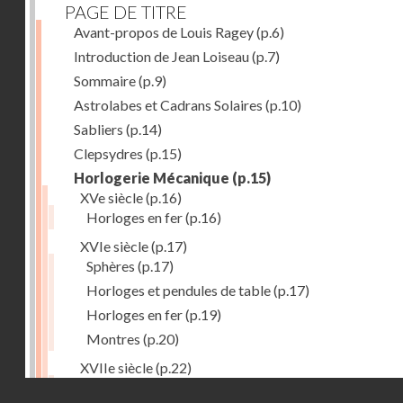
PAGE DE TITRE
Avant-propos de Louis Ragey
(p.6)
Introduction de Jean Loiseau
(p.7)
Sommaire
(p.9)
Astrolabes et Cadrans Solaires
(p.10)
Sabliers
(p.14)
Clepsydres
(p.15)
Horlogerie Mécanique
(p.15)
XVe siècle
(p.16)
Horloges en fer
(p.16)
XVIe siècle
(p.17)
Sphères
(p.17)
Horloges et pendules de table
(p.17)
Horloges en fer
(p.19)
Montres
(p.20)
XVIIe siècle
(p.22)
Pendules et horloges
(p.22)
Droits réservés - CNAM