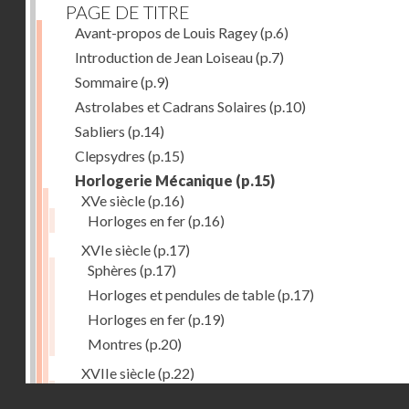
PAGE DE TITRE
Avant-propos de Louis Ragey
(p.6)
Introduction de Jean Loiseau
(p.7)
Sommaire
(p.9)
Astrolabes et Cadrans Solaires
(p.10)
Sabliers
(p.14)
Clepsydres
(p.15)
Horlogerie Mécanique
(p.15)
XVe siècle
(p.16)
Horloges en fer
(p.16)
XVIe siècle
(p.17)
Sphères
(p.17)
Horloges et pendules de table
(p.17)
Horloges en fer
(p.19)
Montres
(p.20)
XVIIe siècle
(p.22)
Pendules et horloges
(p.22)
Droits réservés - CNAM