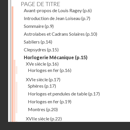
PAGE DE TITRE
Avant-propos de Louis Ragey
(p.6)
Introduction de Jean Loiseau
(p.7)
Sommaire
(p.9)
Astrolabes et Cadrans Solaires
(p.10)
Sabliers
(p.14)
Clepsydres
(p.15)
Horlogerie Mécanique
(p.15)
XVe siècle
(p.16)
Horloges en fer
(p.16)
XVIe siècle
(p.17)
Sphères
(p.17)
Horloges et pendules de table
(p.17)
Horloges en fer
(p.19)
Montres
(p.20)
XVIIe siècle
(p.22)
Pendules et horloges
(p.22)
Droits réservés - CNAM