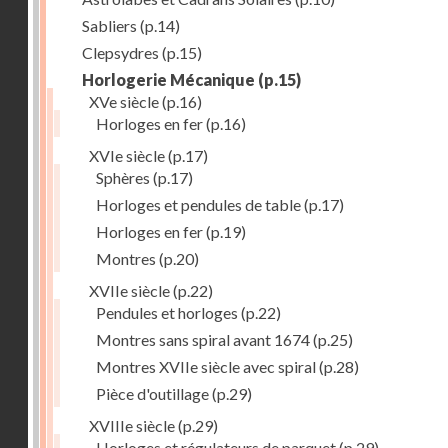
Sabliers
(p.14)
Clepsydres
(p.15)
Horlogerie Mécanique
(p.15)
XVe siècle
(p.16)
Horloges en fer
(p.16)
XVIe siècle
(p.17)
Sphères
(p.17)
Horloges et pendules de table
(p.17)
Horloges en fer
(p.19)
Montres
(p.20)
XVIIe siècle
(p.22)
Pendules et horloges
(p.22)
Montres sans spiral avant 1674
(p.25)
Montres XVIIe siècle avec spiral
(p.28)
Pièce d'outillage
(p.29)
XVIIIe siècle
(p.29)
Horloges et régulateurs de parquet
(p.29)