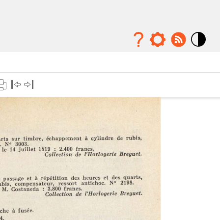
Mode
contraste
élévé