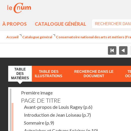
À PROPOS
CATALOGUE GÉNÉRAL
Accueil
Catalogue général
Conservatoire national des arts et métiers (Fran
TABLE
TABLE DES
RECHERCHE DANS LE
T
DES
ILLUSTRATIONS
DOCUMENT
OC
MATIÈRES
Première image
PAGE DE TITRE
Avant-propos de Louis Ragey
(p.6)
Introduction de Jean Loiseau
(p.7)
Sommaire
(p.9)
Astrolabes et Cadrans Solaires
(p.10)