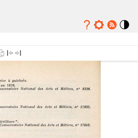
Mode
contraste
élévé