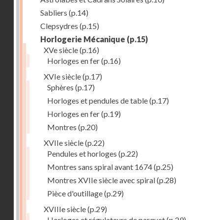
Sabliers
(p.14)
Clepsydres
(p.15)
Horlogerie Mécanique
(p.15)
XVe siècle
(p.16)
Horloges en fer
(p.16)
XVIe siècle
(p.17)
Sphères
(p.17)
Horloges et pendules de table
(p.17)
Horloges en fer
(p.19)
Montres
(p.20)
XVIIe siècle
(p.22)
Pendules et horloges
(p.22)
Montres sans spiral avant 1674
(p.25)
Montres XVIIe siècle avec spiral
(p.28)
Pièce d'outillage
(p.29)
XVIIIe siècle
(p.29)
Horloges et régulateurs de parquet
(p.29)