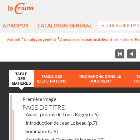
À PROPOS
CATALOGUE GÉNÉRAL
Accueil
Catalogue général
Conservatoire national des arts et métiers (Fran
TABLE
TABLE DES
RECHERCHE DANS LE
T
DES
ILLUSTRATIONS
DOCUMENT
OC
MATIÈRES
Première image
PAGE DE TITRE
Avant-propos de Louis Ragey
(p.6)
Introduction de Jean Loiseau
(p.7)
Sommaire
(p.9)
Astrolabes et Cadrans Solaires
(p.10)