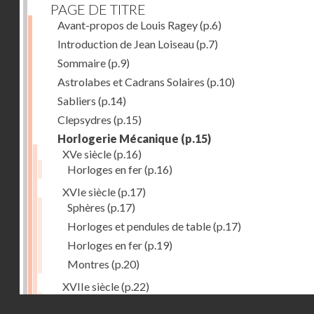
PAGE DE TITRE
Avant-propos de Louis Ragey
(p.6)
Introduction de Jean Loiseau
(p.7)
Sommaire
(p.9)
Astrolabes et Cadrans Solaires
(p.10)
Sabliers
(p.14)
Clepsydres
(p.15)
Horlogerie Mécanique
(p.15)
XVe siècle
(p.16)
Horloges en fer
(p.16)
XVIe siècle
(p.17)
Sphères
(p.17)
Horloges et pendules de table
(p.17)
Horloges en fer
(p.19)
Montres
(p.20)
XVIIe siècle
(p.22)
Pendules et horloges
(p.22)
Droits réservés - CNAM