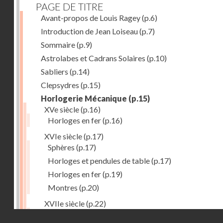
PAGE DE TITRE
Avant-propos de Louis Ragey
(p.6)
Introduction de Jean Loiseau
(p.7)
Sommaire
(p.9)
Astrolabes et Cadrans Solaires
(p.10)
Sabliers
(p.14)
Clepsydres
(p.15)
Horlogerie Mécanique
(p.15)
XVe siècle
(p.16)
Horloges en fer
(p.16)
XVIe siècle
(p.17)
Sphères
(p.17)
Horloges et pendules de table
(p.17)
Horloges en fer
(p.19)
Montres
(p.20)
XVIIe siècle
(p.22)
Pendules et horloges
(p.22)
Droits réservés - CNAM