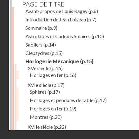
PAGE DE TITRE
Avant-propos de Louis Ragey
(p.6)
Introduction de Jean Loiseau
(p.7)
Sommaire
(p.9)
Astrolabes et Cadrans Solaires
(p.10)
Sabliers
(p.14)
Clepsydres
(p.15)
Horlogerie Mécanique
(p.15)
XVe siècle
(p.16)
Horloges en fer
(p.16)
XVIe siècle
(p.17)
Sphères
(p.17)
Horloges et pendules de table
(p.17)
Horloges en fer
(p.19)
Montres
(p.20)
XVIIe siècle
(p.22)
Pendules et horloges
(p.22)
Droits réservés - CNAM