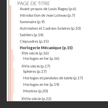
PAGE DE TITRE
Avant-propos de Louis Ragey
(p.6)
Introduction de Jean Loiseau
(p.7)
Sommaire
(p.9)
Astrolabes et Cadrans Solaires
(p.10)
Sabliers
(p.14)
Clepsydres
(p.15)
Horlogerie Mécanique
(p.15)
XVe siècle
(p.16)
Horloges en fer
(p.16)
XVIe siècle
(p.17)
Sphères
(p.17)
Horloges et pendules de table
(p.17)
Horloges en fer
(p.19)
Montres
(p.20)
XVIIe siècle
(p.22)
Pendules et horloges
(p.22)
Droits réservés - CNAM