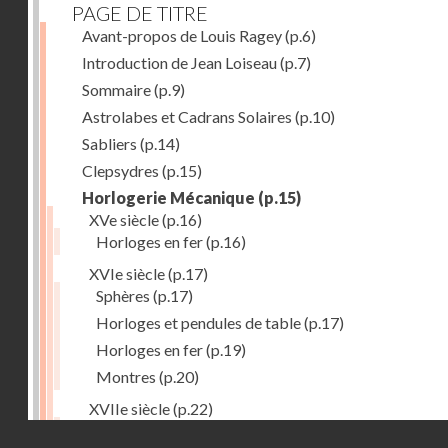
PAGE DE TITRE
Avant-propos de Louis Ragey
(p.6)
Introduction de Jean Loiseau
(p.7)
Sommaire
(p.9)
Astrolabes et Cadrans Solaires
(p.10)
Sabliers
(p.14)
Clepsydres
(p.15)
Horlogerie Mécanique
(p.15)
XVe siècle
(p.16)
Horloges en fer
(p.16)
XVIe siècle
(p.17)
Sphères
(p.17)
Horloges et pendules de table
(p.17)
Horloges en fer
(p.19)
Montres
(p.20)
XVIIe siècle
(p.22)
Pendules et horloges
(p.22)
Droits réservés - CNAM