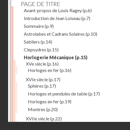
PAGE DE TITRE
Avant-propos de Louis Ragey
(p.6)
Introduction de Jean Loiseau
(p.7)
Sommaire
(p.9)
Astrolabes et Cadrans Solaires
(p.10)
Sabliers
(p.14)
Clepsydres
(p.15)
Horlogerie Mécanique
(p.15)
XVe siècle
(p.16)
Horloges en fer
(p.16)
XVIe siècle
(p.17)
Sphères
(p.17)
Horloges et pendules de table
(p.17)
Horloges en fer
(p.19)
Montres
(p.20)
XVIIe siècle
(p.22)
Pendules et horloges
(p.22)
Droits réservés - CNAM