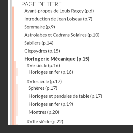
PAGE DE TITRE
Avant-propos de Louis Ragey
(p.6)
Introduction de Jean Loiseau
(p.7)
Sommaire
(p.9)
Astrolabes et Cadrans Solaires
(p.10)
Sabliers
(p.14)
Clepsydres
(p.15)
Horlogerie Mécanique
(p.15)
XVe siècle
(p.16)
Horloges en fer
(p.16)
XVIe siècle
(p.17)
Sphères
(p.17)
Horloges et pendules de table
(p.17)
Horloges en fer
(p.19)
Montres
(p.20)
XVIIe siècle
(p.22)
Pendules et horloges
(p.22)
Droits réservés - CNAM