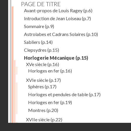
PAGE DE TITRE
Avant-propos de Louis Ragey
(p.6)
Introduction de Jean Loiseau
(p.7)
Sommaire
(p.9)
Astrolabes et Cadrans Solaires
(p.10)
Sabliers
(p.14)
Clepsydres
(p.15)
Horlogerie Mécanique
(p.15)
XVe siècle
(p.16)
Horloges en fer
(p.16)
XVIe siècle
(p.17)
Sphères
(p.17)
Horloges et pendules de table
(p.17)
Horloges en fer
(p.19)
Montres
(p.20)
XVIIe siècle
(p.22)
Pendules et horloges
(p.22)
Droits réservés - CNAM