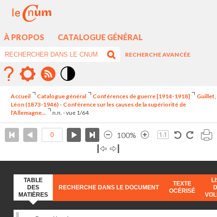
À PROPOS
CATALOGUE GÉNÉRAL
RECHERCHE AVANCÉE
Mode
contraste
Accueil
Catalogue général
Conférences de guerre [1914-1918]
Guillet,
élévé
Léon (1873-1946) - Conférence sur les causes de la supériorité de
l'Allemagne...
n.n. - vue 1/64
100%
TABLE
L
TEXTE
DES
RECHERCHE DANS LE DOCUMENT
OCÉRISÉ
MATIÈRES
VO