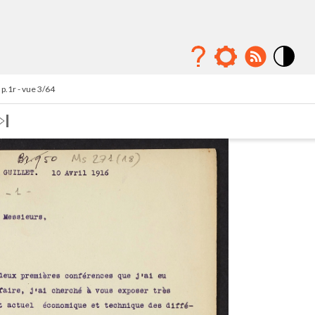
Mode
contraste
p.1r - vue 3/64
élévé