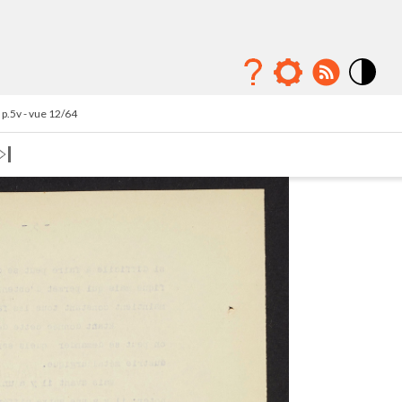
Mode
contraste
p.5v - vue 12/64
élévé