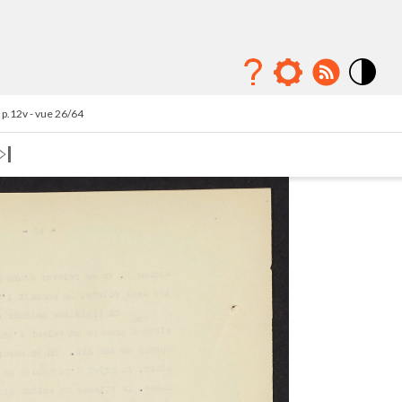
Mode
contraste
p.12v - vue 26/64
élévé